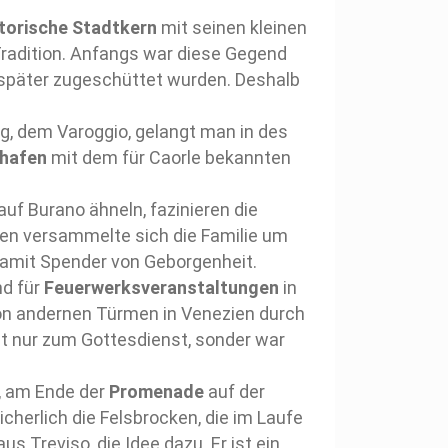
storische Stadtkern
mit seinen kleinen
Tradition. Anfangs war diese Gegend
t später zugeschüttet wurden. Deshalb
ng, dem Varoggio, gelangt man in des
rhafen
mit dem für Caorle bekannten
auf Burano ähneln, fazinieren die
iten versammelte sich die Familie um
 damit Spender von Geborgenheit.
nd für
Feuerwerksveranstaltungen
in
von andernen Türmen in Venezien durch
ht nur zum Gottesdienst, sonder war
r, am Ende der
Promenade
auf der
sicherlich die Felsbrocken, die im Laufe
s Treviso, die Idee dazu. Er ist ein