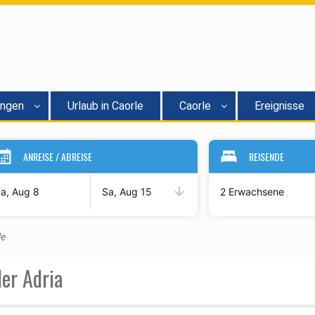
ungen
Urlaub in Caorle
Caorle
Ereignisse
ANREISE / ABREISE
REISENDE
a, Aug 8
Sa, Aug 15
2 Erwachsene
le
der Adria