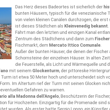
Das Herz dieses Badeortes ist sicherlich der
hi
bunten Häusern, typisch für die venezianische 
von vielen kleinen Canälen durchzogen, die ers
ist dieses Städtchen als
Kleinvenedig bekannt
.
Fährt man den letzten und einzigen Kanal entla
Zentrum des Städtchens und dann zum
Fische
Fischmarkt, dem
Mercato Ittico Comunale
.
Außer der bunten Häuser, die denen der Fischer 
Schornsteine der einzelnen Häuser. In alten Ze
die Feuerstelle, als Licht und Wärmequelle und
fano
mit seinem
Glockenturm
, der pittoreske Hintergru
r Turm ist etwa 50 Meter hoch und unterscheidet sich 
 Form. Im Altertum rief der Turm mit seinen Glocken nic
 eventuellen Gefahren zu warnen.
rio alla Madonna dell'Angelo
, Beschützerin der Fische
cation für Hochzeiten. Einzigartig für die Promenade sind 
et wurden. Als erster hatte Sergio Longo, ein Künstler au